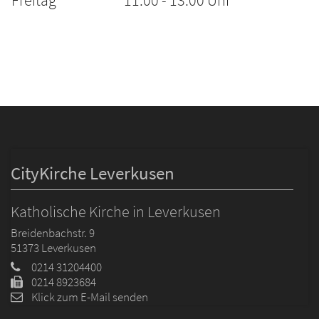
Freitag
11:00 - 13:00 Uhr
CityKirche Leverkusen
Katholische Kirche in Leverkusen
Breidenbachstr. 9
51373
Leverkusen
0214 31204400
0214 8923684
Klick zum E-Mail senden