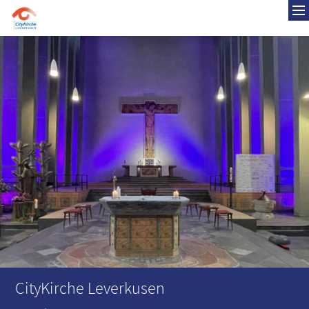
Zum Inhalt springen
CityKirche Leverkusen