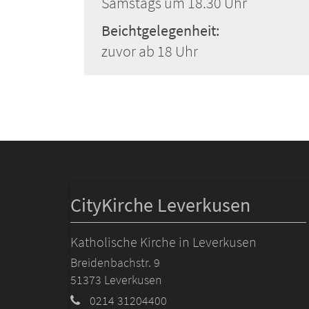
Samstags um 18.30 Uhr
Beichtgelegenheit:
zuvor ab 18 Uhr
CityKirche Leverkusen
Katholische Kirche in Leverkusen
Breidenbachstr. 9
51373
Leverkusen
0214 31204400