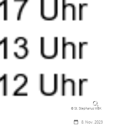
© St. Stephanus WBK
Datum:
8. Nov. 2023