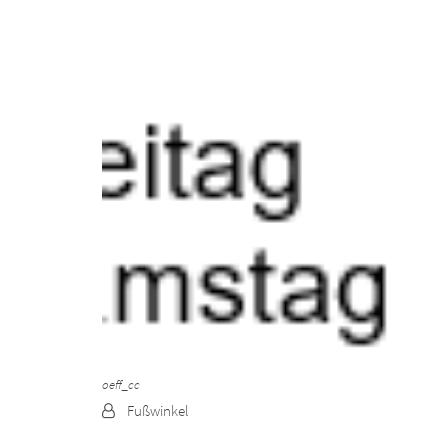
oeff_cc
Von:
Fußwinkel