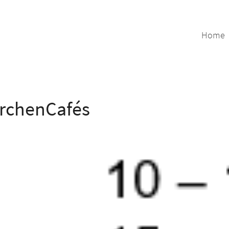
Home
irchenCafés