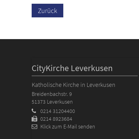
Zurück
CityKirche Leverkusen
Katholische Kirche in Leverkusen
Breidenbachstr. 9
51373
Leverkusen
0214 31204400
0214 8923684
Klick zum E-Mail senden