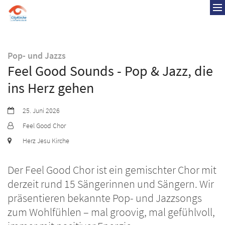
Zum Inhalt springen
:
Pop- und Jazzs
Feel Good Sounds - Pop & Jazz, die
ins Herz gehen
Datum:
25. Juni 2026
Von:
Feel Good Chor
Ort:
Herz Jesu Kirche
Der Feel Good Chor ist ein gemischter Chor mit
derzeit rund 15 Sängerinnen und Sängern. Wir
präsentieren bekannte Pop- und Jazzsongs
zum Wohlfühlen – mal groovig, mal gefühlvoll,