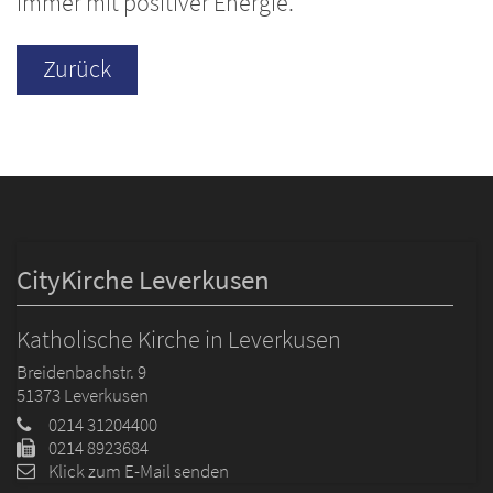
immer mit positiver Energie.
Zurück
CityKirche Leverkusen
Katholische Kirche in Leverkusen
Breidenbachstr. 9
51373
Leverkusen
0214 31204400
0214 8923684
Klick zum E-Mail senden