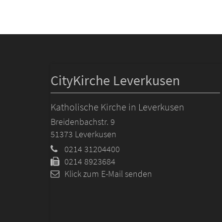
CityKirche Leverkusen
Katholische Kirche in Leverkusen
Breidenbachstr. 9
51373
Leverkusen
0214 31204400
0214 8923684
Klick zum E-Mail senden