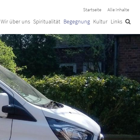
Startseite
Alle Inhalte
Wir über uns
Spiritualität
Begegnung
Kultur
Links