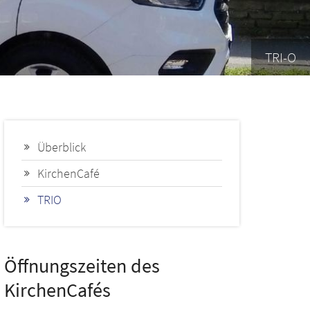
TRI-O
Überblick
KirchenCafé
TRIO
Öffnungszeiten des
KirchenCafés